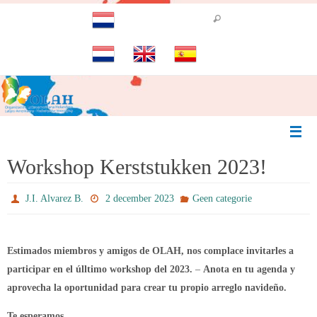
Ga
naar
de
inhoud
Workshop Kerststukken 2023!
J.I. Alvarez B.
2 december 2023
Geen categorie
Estimados miembros y amigos de OLAH, nos complace invitarles a
participar en el úlltimo workshop del 2023.
–
Anota en tu agenda y
aprovecha la oportunidad para crear tu propio arreglo navideño.
Te esperamos
.