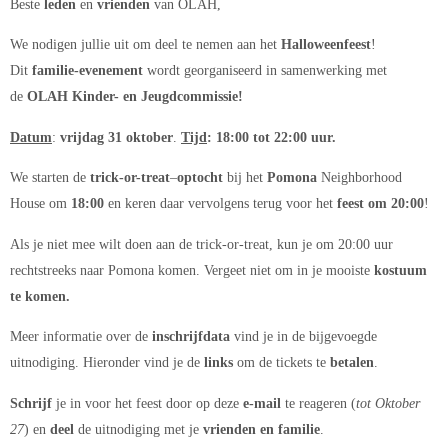
Beste
leden
en
vrienden
van OLAH,
We nodigen jullie uit om deel te nemen aan het
Halloweenfeest
!
Dit
familie-evenement
wordt georganiseerd in samenwerking met
de
OLAH Kinder- en Jeugdcommissie!
Datum
:
vrijdag 31 oktober
.
Tijd
: 18:00 tot 22:00 uur.
We starten de
trick-or-treat
–
optocht
bij het
Pomona
Neighborhood
House om
18:00
en keren daar vervolgens terug voor het
feest om 20:00
!
Als je niet mee wilt doen aan de trick-or-treat, kun je om 20:00 uur
rechtstreeks naar Pomona komen. Vergeet niet om in je mooiste
kostuum
te komen.
Meer informatie over de
inschrijfdata
vind je in de bijgevoegde
uitnodiging. Hieronder vind je de
links
om de tickets te
betalen
.
Schrijf
je in voor het feest door op deze
e-mail
te reageren (
tot Oktober
27
) en
deel
de uitnodiging met je
vrienden en familie
.