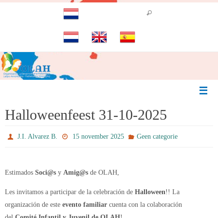
Ga
naar
de
inhoud
Halloweenfeest 31-10-2025
J.I. Alvarez B.
15 november 2025
Geen categorie
Estimados
Soci@s
y
Amig@s
de OLAH,
Les invitamos a participar de la celebración de
Halloween
!! La
organización de este
evento familiar
cuenta con la colaboración
del
Comité Infantil y Juvenil de OLAH
!