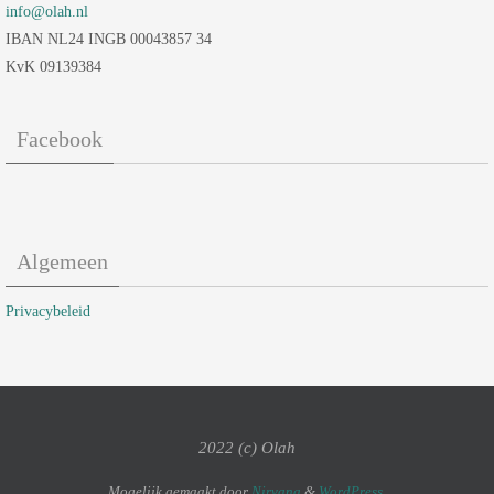
info@olah.nl
IBAN NL24 INGB 00043857 34
KvK 09139384
Facebook
Algemeen
Privacybeleid
2022 (c) Olah
Mogelijk gemaakt door
Nirvana
&
WordPress.